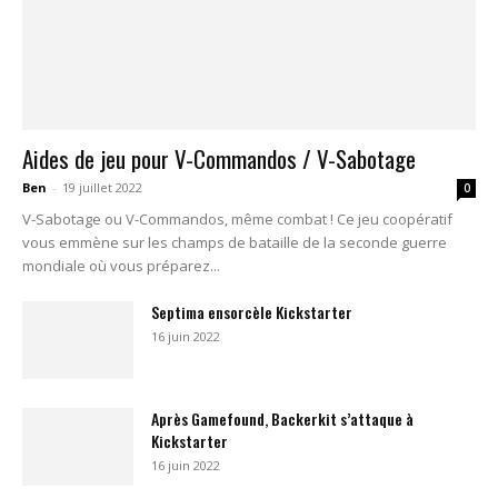
Aides de jeu pour V-Commandos / V-Sabotage
Ben
-
19 juillet 2022
0
V-Sabotage ou V-Commandos, même combat ! Ce jeu coopératif
vous emmène sur les champs de bataille de la seconde guerre
mondiale où vous préparez...
Septima ensorcèle Kickstarter
16 juin 2022
Après Gamefound, Backerkit s’attaque à
Kickstarter
16 juin 2022