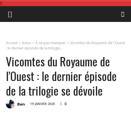
Board
&
Accueil
Actus
À ne pas manquer
Vicomtes du Royaume de l'Ouest
: le dernier épisode de la trilogie...
Vicomtes du Royaume de
Gamer
l’Ouest : le dernier épisode
de la trilogie se dévoile
0
Ben
19 JANVIER 2020