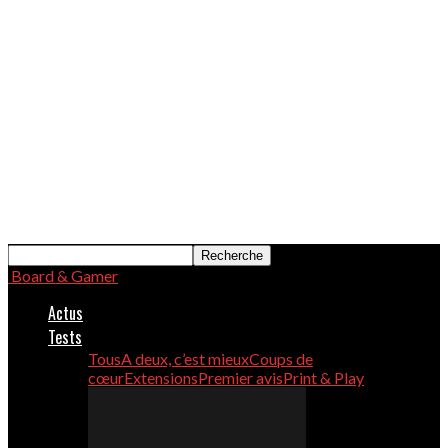
Board & Gamer
Actus
Tests
Tous
A deux, c’est mieux
Coups de
cœur
Extensions
Premier avis
Print & Play