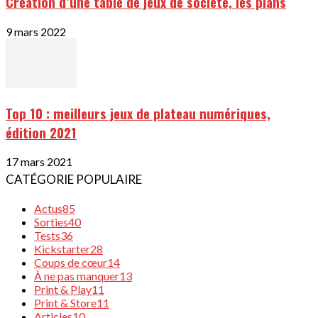
Création d’une table de jeux de société, les plans
9 mars 2022
Top 10 : meilleurs jeux de plateau numériques,
édition 2021
17 mars 2021
CATÉGORIE POPULAIRE
Actus
85
Sorties
40
Tests
36
Kickstarter
28
Coups de cœur
14
À ne pas manquer
13
Print & Play
11
Print & Store
11
Articles
10