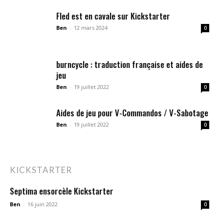
Fled est en cavale sur Kickstarter
Ben
-
12 mars 2024
0
burncycle : traduction française et aides de
jeu
Ben
-
19 juillet 2022
0
Aides de jeu pour V-Commandos / V-Sabotage
Ben
-
19 juillet 2022
0
KICKSTARTER
Septima ensorcèle Kickstarter
Ben
-
16 juin 2022
0