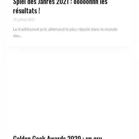
Spiel des Jahres 2021 : ooooohhh les
résultats !
19 juillet 2021
Le traditionnel prix allemand le plus réputé dans le monde
des...
Golden Geek Awards 2020 : un cru