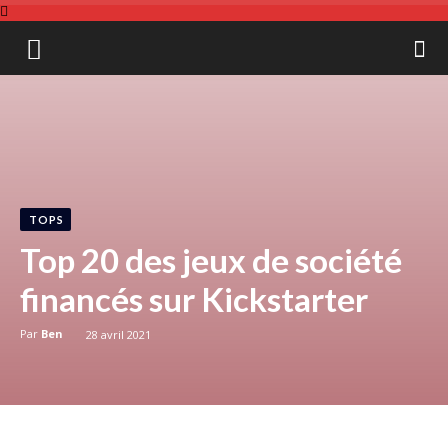
Board
&
Gamer
TOPS
Top 20 des jeux de société
financés sur Kickstarter
Par
Ben
28 avril 2021