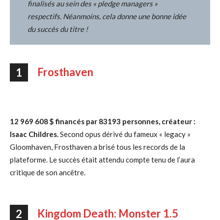
finalisés au sein des « pledge managers »
respectifs. Néanmoins, cela donne une bonne idée
du succès du titre !
Frosthaven
1
12 969 608 $ financés par 83193 personnes, créateur :
Isaac Childres.
Second opus dérivé du fameux « legacy »
Gloomhaven, Frosthaven a brisé tous les records de la
plateforme. Le succès était attendu compte tenu de l’aura
critique de son ancêtre.
Kingdom Death: Monster 1.5
2