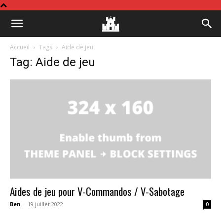
Board
Accueil
Tags
Aide de jeu
Tag: Aide de jeu
&
Gamer
Aides de jeu pour V-Commandos / V-Sabotage
Ben
-
19 juillet 2022
0