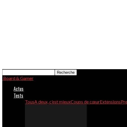
Board & Gamer
Actus
Tests
Tous
A deux, c’est mieux
Coups de cœur
Extensions
Pre