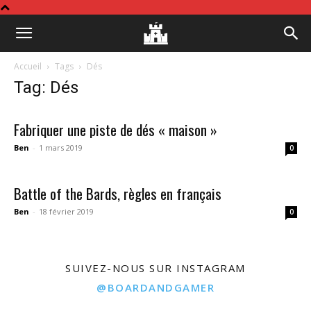
Board
Accueil
Tags
Dés
Tag: Dés
&
Fabriquer une piste de dés « maison »
Ben
-
1 mars 2019
0
Gamer
Battle of the Bards, règles en français
Ben
-
18 février 2019
0
SUIVEZ-NOUS SUR INSTAGRAM
@BOARDANDGAMER