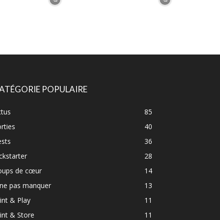
ATÉGORIE POPULAIRE
ctus
85
rties
40
ests
36
ckstarter
28
oups de cœur
14
 ne pas manquer
13
int & Play
11
int & Store
11