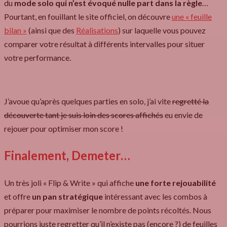
du
mode solo qui n’est évoqué nulle part dans la règle
…
Pourtant, en fouillant le site officiel, on découvre
une « feuille
bilan »
(ainsi que des
Réalisations
) sur laquelle vous pouvez
comparer votre résultat à différents intervalles pour situer
votre performance.
J’avoue qu’après quelques parties en solo, j’ai vite
regretté la
découverte tant je suis loin des scores affichés
eu envie de
rejouer pour optimiser mon score !
Finalement, Demeter…
Un très joli « Flip & Write » qui affiche
une forte rejouabilité
et offre
un pan stratégique
intéressant avec les combos à
préparer pour maximiser le nombre de points récoltés. Nous
pourrions juste regretter qu’il n’existe pas (encore ?) de feuilles