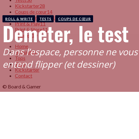
Kickstarter
28
Coups de cœur
14
À ne pas manquer
13
ROLL & WRITE
TESTS
COUPS DE CŒUR
Demeter, le test
Print & Play
11
Print & Store
11
Articles
10
Home
Dans l’espace, personne ne vous
Actualités
Tops
entend flipper (et dessiner)
Tests
Kickstarter
Contact
© Board & Gamer