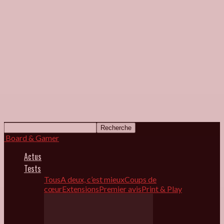
Board & Gamer
Actus
Tests
Tous
A deux, c’est mieux
Coups de
cœur
Extensions
Premier avis
Print & Play