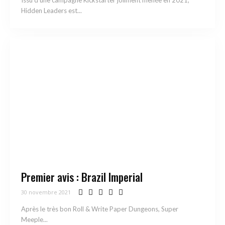
Issu d’une campagne Kickstarter joliment menée en 2021,
Hidden Leaders est...
Premier avis : Brazil Imperial
30 novembre 2021
Après le très bon Roll & Write Paper Dungeons, Super
Meeple...