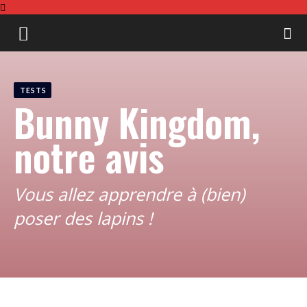
Board
TESTS
&
Bunny Kingdom,
notre avis
Gamer
Vous allez apprendre à (bien)
poser des lapins !