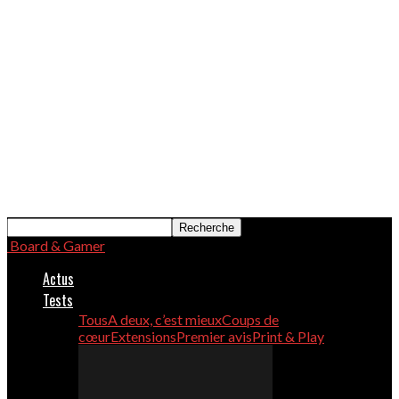
Board & Gamer
Actus
Tests
Tous
A deux, c’est mieux
Coups de
cœur
Extensions
Premier avis
Print & Play