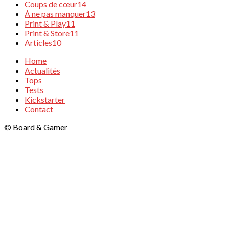
Coups de cœur
14
À ne pas manquer
13
Print & Play
11
Print & Store
11
Articles
10
Home
Actualités
Tops
Tests
Kickstarter
Contact
© Board & Gamer