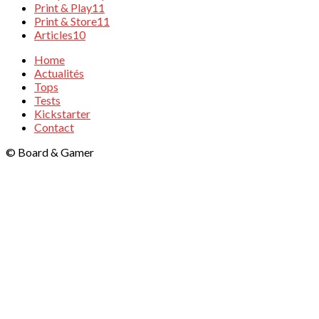
Print & Play
11
Print & Store
11
Articles
10
Home
Actualités
Tops
Tests
Kickstarter
Contact
© Board & Gamer