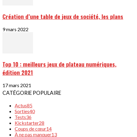
Création d’une table de jeux de société, les plans
9 mars 2022
Top 10 : meilleurs jeux de plateau numériques,
édition 2021
17 mars 2021
CATÉGORIE POPULAIRE
Actus
85
Sorties
40
Tests
36
Kickstarter
28
Coups de cœur
14
À ne pas manquer
13