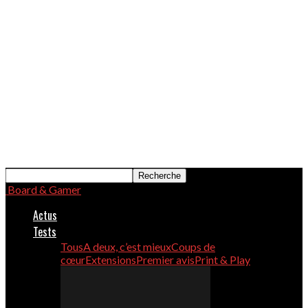
Board & Gamer
Actus
Tests
Tous
A deux, c’est mieux
Coups de
cœur
Extensions
Premier avis
Print & Play