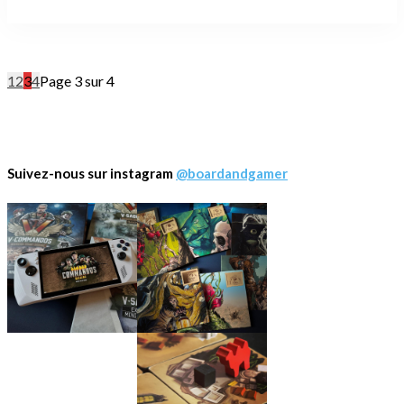
1
2
3
4
Page 3 sur 4
Suivez-nous sur instagram
@boardandgamer